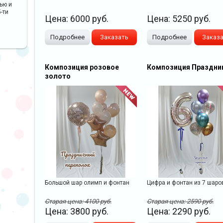
ью и
-ти
Цена:
6000
руб.
Цена:
5250
руб.
Подробнее
Заказать
Подробнее
Заказ
Композиция розовое
Композиция Праздни
золото
Большой шар олимп и фонтан
Цифра и фонтан из 7 шаро
Старая цена:
4100
руб.
Старая цена:
2590
руб.
Цена:
3800
руб.
Цена:
2290
руб.