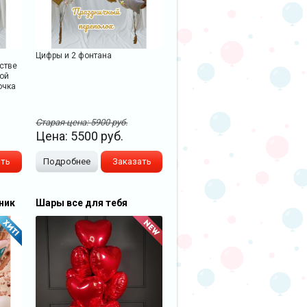
Цифры и 2 фонтана
стве
ой
очка
Старая цена:
5900
руб.
Цена:
5500
руб.
ать
Подробнее
Заказать
ник
Шары все для тебя