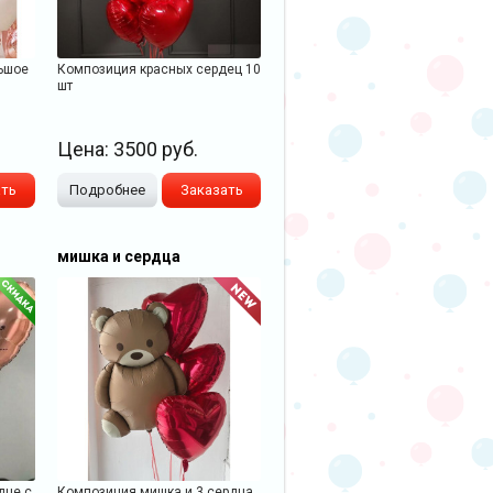
ьшое
Композиция красных сердец 10
шт
Цена:
3500
руб.
ать
Подробнее
Заказать
мишка и сердца
дце с
Композиция мишка и 3 сердца