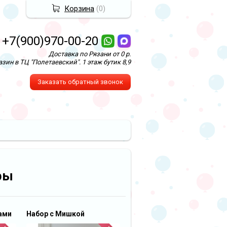
Корзина
(
0
)
+7(900)970-00-20
Доставка по Рязани от 0 р.
зин в ТЦ "Полетаевский". 1 этаж бутик 8,9
Заказать обратный звонок
ры
ами
Набор с Мишкой