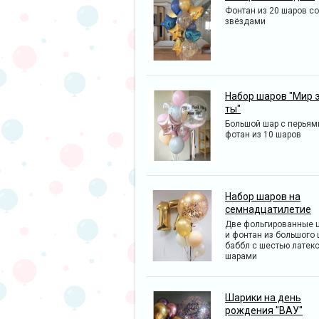
Фонтан из 20 шаров со
звёздами
Набор шаров "Мир 
ты"
Большой шар с перьям
фотан из 10 шаров
Набор шаров на
семнадцатилетие
Две фольгированные 
и фонтан из большого
баббл с шестью латек
шарами
Шарики на день
рождения "ВАУ"