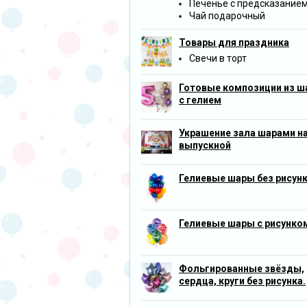
Печенье с предсказание
Чай подарочный
Товары для праздника
Свечи в торт
Готовые композиции из ш
с гелием
Украшение зала шарами н
выпускной
Гелиевые шары без рисун
Гелиевые шары с рисунко
Фольгированные звёзды,
сердца, круги без рисунка.