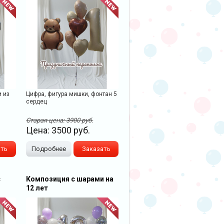
и из
Цифра, фигура мишки, фонтан 5
сердец
Старая цена:
3900
руб.
Цена:
3500
руб.
ать
Подробнее
Заказать
с
Композиция с шарами на
12 лет