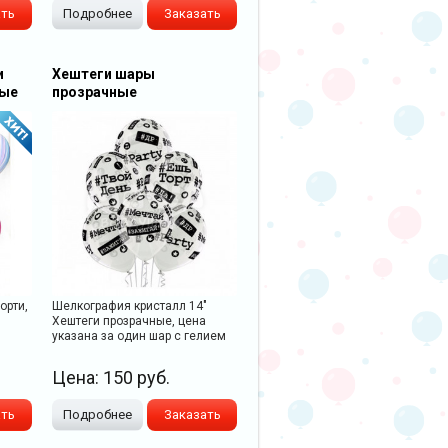
ать
Подробнее
Заказать
и
Хештеги шары
вые
прозрачные
орти,
Шелкография кристалл 14"
Хештеги прозрачные, цена
указана за один шар с гелием
Цена:
150
руб.
ать
Подробнее
Заказать