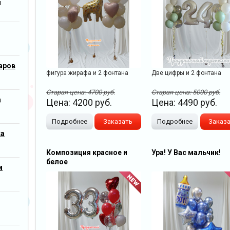
м
аров
фигура жирафа и 2 фонтана
Две цифры и 2 фонтана
Старая цена:
4700
руб.
Старая цена:
5000
руб.
а
Цена:
4200
руб.
Цена:
4490
руб.
Подробнее
Заказать
Подробнее
Заказ
ка
Композиция красное и
Ура! У Вас мальчик!
белое
м