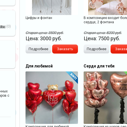
Цифры и фонтан
В композицию входит бол
сердце, 2 фонтана
ывы
(0)
Старая цена:
3500
руб.
Старая цена:
8200
руб.
Цена:
3000
руб.
Цена:
7500
руб.
Подробнее
Заказать
Подробнее
Заказ
Для любимой
Серде для тебя
анных
аров с
Композиция для любимой
Композиция из шаров сер