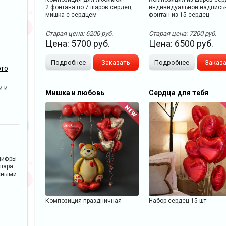
2 фонтана по 7 шаров сердец,
индивидуальной надпись
мишка с сердцем
фонтан из 15 сердец
Старая цена:
6200
руб.
Старая цена:
7200
руб.
Цена:
5700
руб.
Цена:
6500
руб.
Подробнее
Заказать
Подробнее
Заказ
это
и и
Мишка и любовь
Сердца для тебя
цифры
 шара
сными
Композиция праздничная
Набор сердец 15 шт