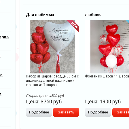
м
Для любимых
любовь
аров
а
ка
Набор из шаров: сердце 86 см с
Фонтан из шаров 11 шаро
индивидуальной надписью и
фонтан из 7 шаров
м
Старая цена:
4500
руб.
Цена:
3750
руб.
Цена:
1900
руб.
Подробнее
Заказать
Подробнее
Заказ