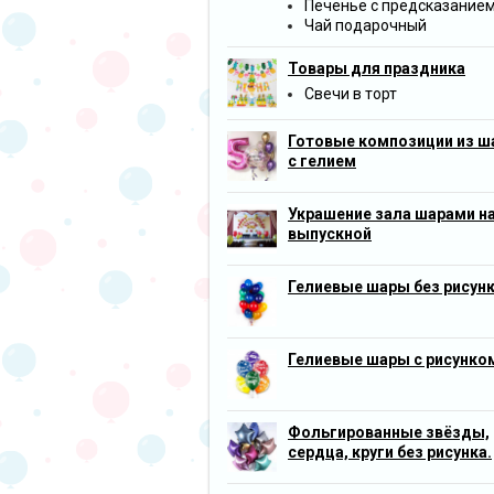
Печенье с предсказание
Чай подарочный
Товары для праздника
Свечи в торт
Готовые композиции из ш
с гелием
Украшение зала шарами н
выпускной
Гелиевые шары без рисун
Гелиевые шары с рисунко
Фольгированные звёзды,
сердца, круги без рисунка.