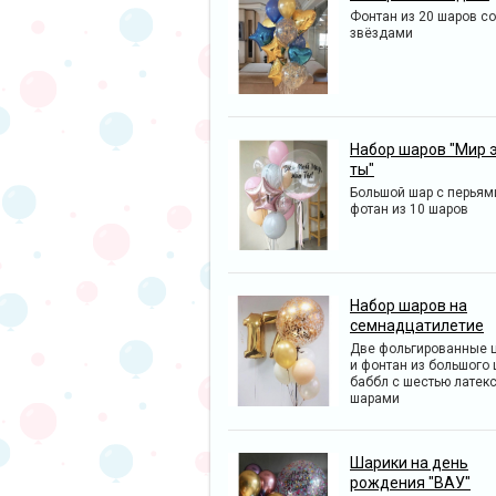
Фонтан из 20 шаров со
звёздами
Набор шаров "Мир 
ты"
Большой шар с перьям
фотан из 10 шаров
Набор шаров на
семнадцатилетие
Две фольгированные 
и фонтан из большого
баббл с шестью латек
шарами
Шарики на день
рождения "ВАУ"