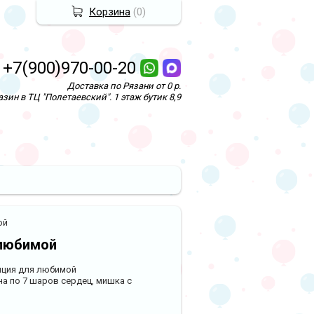
Корзина
(
0
)
+7(900)970-00-20
Доставка по Рязани от 0 р.
зин в ТЦ "Полетаевский". 1 этаж бутик 8,9
ой
любимой
ция для любимой
на по 7 шаров сердец, мишка с
м