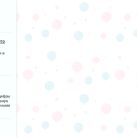
это
и и
цифры
 шара
сными