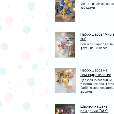
Фонтан из 20 шаров со
звёздами
Набор шаров "Мир 
ты"
Большой шар с перьям
фотан из 10 шаров
Набор шаров на
семнадцатилетие
Две фольгированные 
и фонтан из большого
баббл с шестью латек
шарами
Шарики на день
рождения "ВАУ"