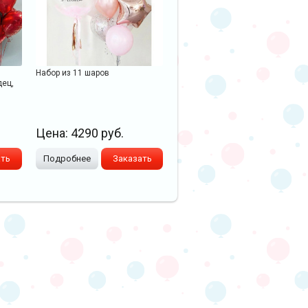
й
Набор из 11 шаров
дец,
Цена:
4290
руб.
ать
Подробнее
Заказать