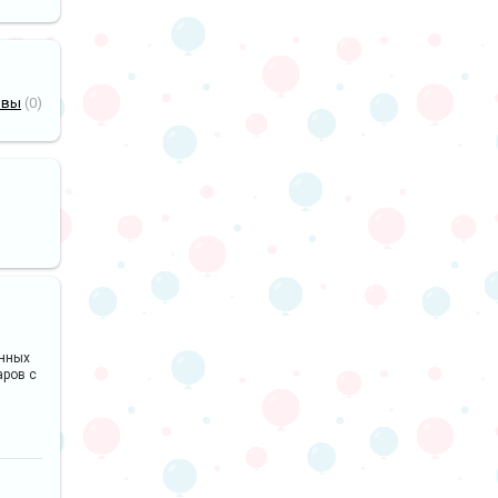
ывы
(0)
анных
аров с