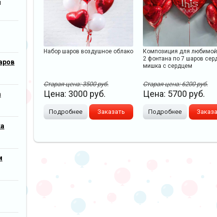
м
Набор шаров воздушное облако
Композиция для любимо
2 фонтана по 7 шаров сер
аров
мишка с сердцем
Старая цена:
3500
руб.
Старая цена:
6200
руб.
Цена:
3000
руб.
Цена:
5700
руб.
а
Подробнее
Заказать
Подробнее
Заказ
ка
м