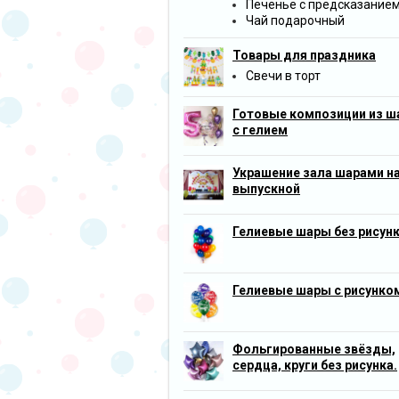
Печенье с предсказание
Чай подарочный
Товары для праздника
Свечи в торт
Готовые композиции из ш
с гелием
Украшение зала шарами н
выпускной
Гелиевые шары без рисун
Гелиевые шары с рисунко
Фольгированные звёзды,
сердца, круги без рисунка.