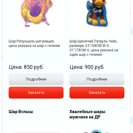
Шар Рапунцель шагающая,
Шар Щенячий Патруль Чейз,
цена указана за шар с гелием
размеры 23"/58CM W X
31"/78CM H, цена уккзана за
один шар с гелием
Цена:
850
руб.
Цена:
900
руб.
Подробнее
Подробнее
Заказать
Заказать
Шар Вспыш
Хвалебные шары
мужчине на ДР