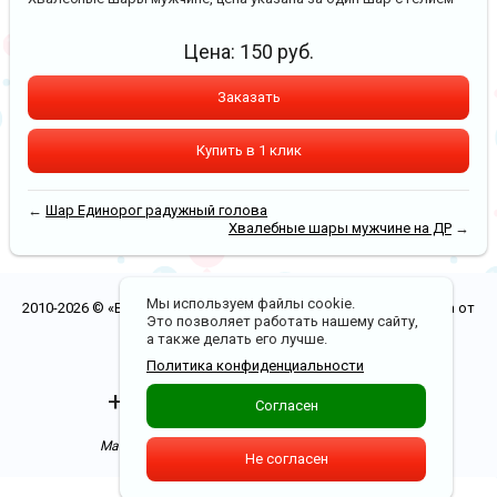
Цена:
150
руб.
Заказать
Купить в 1 клик
←
Шар Единорог радужный голова
Хвалебные шары мужчине на ДР
→
Мы используем файлы cookie.
2010-2026 © «Воздушные шары в Рязани. Бесплатная доставка от
Это позволяет работать нашему сайту,
5000 р.»
а также делать его лучше.
Политика конфиденциальности
Политика конфиденциальности
+7(900)970-00-20
Согласен
Доставка по Рязани от 0 р.
Магазин в ТЦ "Полетаевский". 1 этаж бутик 8,9
Не согласен