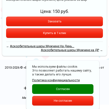
Цена:
150
руб.
Заказать
Купить в 1 клик
←
Аскорбительные шары Мужчине На День...
Аскорбительные шары Мужчине на ДР
→
Мы используем файлы cookie.
2010-2026 © «Воздушные шары в Рязани. Бесплатная доставка от
Это позволяет работать нашему сайту,
5000 р.»
а также делать его лучше.
Политика конфиденциальности
Политика конфиденциальности
+7(900)970-00-20
Согласен
Доставка по Рязани от 0 р.
Магазин в ТЦ "Полетаевский". 1 этаж бутик 8,9
Не согласен