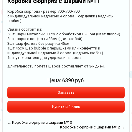
Коробка сюрприз с шарами №11
Коробка сюрприз - размер 700х700х700
с индивидуальной надписью 4 слова + сердечки ( надпись
любая )
Связка состоит из:
5шт шары металлик 33 см с обработкой Hi-Float (цвет любой)
2шт шары с конфетти 33см (цвет любой)
3шт шар фольга без рисунка 45см
1шт 45см шар bubble с пёрышками или конфетти и
индивидуальной надписью 3 слова. (надпись любая)
1шт утяжелитель для удержания шаров
Длительность полета шаров составляет от 3-х дней.
Цена:
6390
руб.
Заказать
Купить в 1 клик
←
Коробка сюрприз с шарами №10
Коробка сюрприз с шарами №12
→