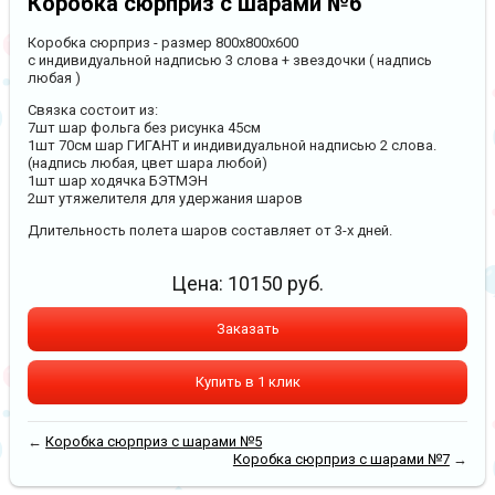
Коробка сюрприз с шарами №6
Коробка сюрприз - размер 800х800х600
с индивидуальной надписью 3 слова + звездочки ( надпись
любая )
Связка состоит из:
7шт шар фольга без рисунка 45см
1шт 70см шар ГИГАНТ и индивидуальной надписью 2 слова.
(надпись любая, цвет шара любой)
1шт шар ходячка БЭТМЭН
2шт утяжелителя для удержания шаров
Длительность полета шаров составляет от 3-х дней.
Цена:
10150
руб.
Заказать
Купить в 1 клик
←
Коробка сюрприз с шарами №5
Коробка сюрприз с шарами №7
→