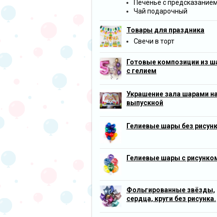
Печенье с предсказание
Чай подарочный
Товары для праздника
Свечи в торт
Готовые композиции из ш
с гелием
Украшение зала шарами н
выпускной
Гелиевые шары без рисун
Гелиевые шары с рисунко
Фольгированные звёзды,
сердца, круги без рисунка.