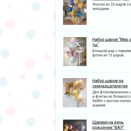
Фонтан из 20 шаров со
звёздами
Набор шаров "Мир 
ты"
Большой шар с перьям
фотан из 10 шаров
Набор шаров на
семнадцатилетие
Две фольгированные 
и фонтан из большого
баббл с шестью латек
шарами
Шарики на день
рождения "ВАУ"