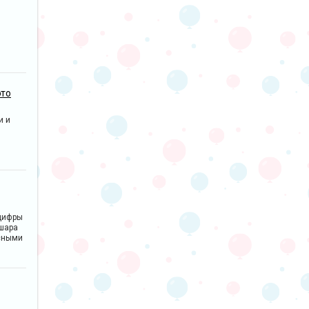
это
и и
цифры
 шара
сными