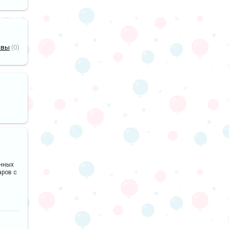
ывы
(0)
анных
аров с