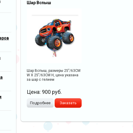
м
Шар Вспыш
аров
а
Шар Вспыш, размеры 25"/63CM
W X 25"/63CM H, цена указана
ка
за шар с гелием
Цена:
900
руб.
м
Подробнее
Заказать