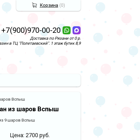
Корзина
(
0
)
+7(900)970-00-20
Доставка по Рязани от 0 р.
зин в ТЦ "Полетаевский". 1 этаж бутик 8,9
шаров Вспыш
ан из шаров Вспыш
из 9 шаров Вспыш
Цена:
2700
руб.