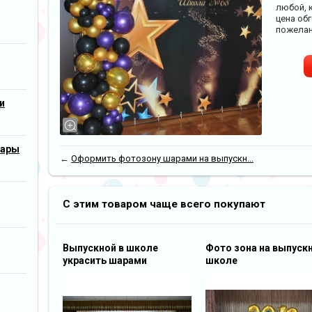
любой, 
цена об
пожелан
и
шары
←
Оформить фотозону шарами на выпускн...
С этим товаром чаще всего покупают
Выпускной в школе
Фото зона на выпускн
украсить шарами
школе