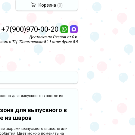
Корзина
(
0
)
+7(900)970-00-20
Доставка по Рязани от 0 р.
зин в ТЦ "Полетаевский". 1 этаж бутик 8,9
озона для выпускного в школе из
зона для выпускного в
е из шаров
ие шарами выпускного в школе или
события. Цвет можно поменять на