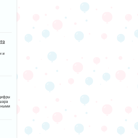
это
и и
цифры
 шара
сными