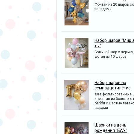
Фонтан из 20 шаров со
звёздами
Набор шаров "Мир 
ты"
Большой шар с перьям
фотан из 10 шаров
Набор шаров на
семнадцатилетие
Две фольгированные 
и фонтан из большого
баббл с шестью латек
шарами
Шарики на день
рождения "ВАУ"