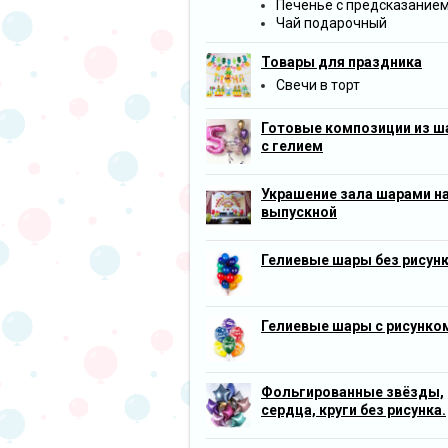
Печенье с предсказание
Чай подарочный
Товары для праздника
Свечи в торт
Готовые композиции из ш
с гелием
Украшение зала шарами н
выпускной
Гелиевые шары без рисун
Гелиевые шары с рисунко
Фольгированные звёзды,
сердца, круги без рисунка.