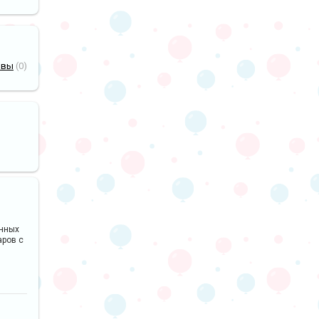
ывы
(0)
анных
аров с