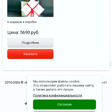
6 шариков в коробке
Цена:
5690
руб.
Подробнее
Заказать
Мы используем файлы cookie.
2010-2026 © «Воздушные шары в Рязани. Бесплатная доставка от
Это позволяет работать нашему сайту,
5000 р.»
а также делать его лучше.
Политика конфиденциальности
Политика конфиденциальности
+7(900)970-00-20
Согласен
Доставка по Рязани от 0 р.