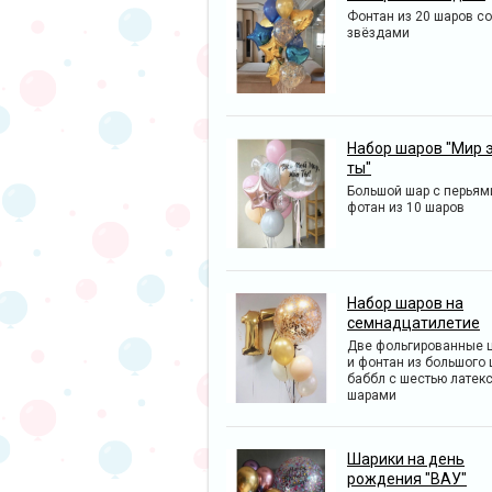
Фонтан из 20 шаров со
звёздами
Набор шаров "Мир 
ты"
Большой шар с перьям
фотан из 10 шаров
Набор шаров на
семнадцатилетие
Две фольгированные 
и фонтан из большого
баббл с шестью латек
шарами
Шарики на день
рождения "ВАУ"