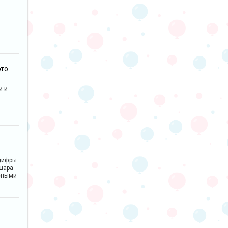
это
и и
цифры
 шара
сными