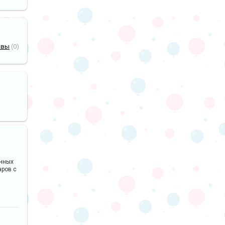
ывы
(0)
анных
аров с