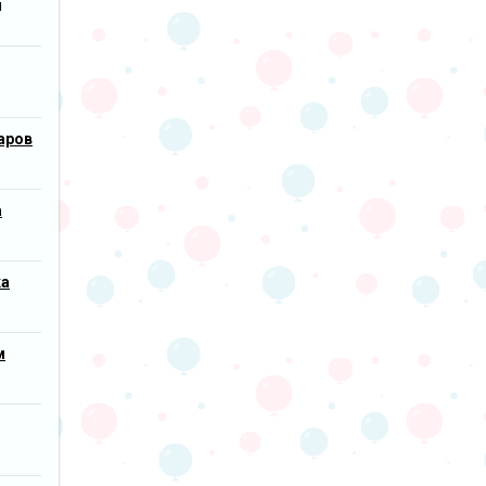
м
аров
а
ка
м