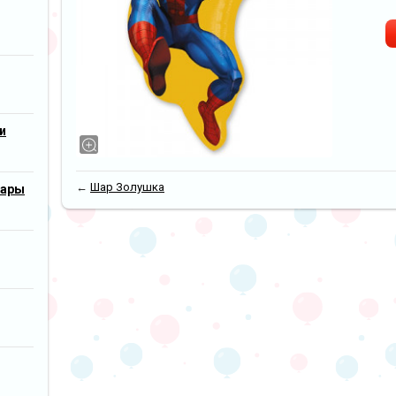
и
←
Шар Золушка
шары