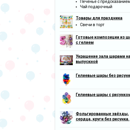
Печенье с предсказание
Чай подарочный
Товары для праздника
Свечи в торт
Готовые композиции из ш
с гелием
Украшение зала шарами н
выпускной
Гелиевые шары без рисун
Гелиевые шары с рисунко
Фольгированные звёзды,
сердца, круги без рисунка.