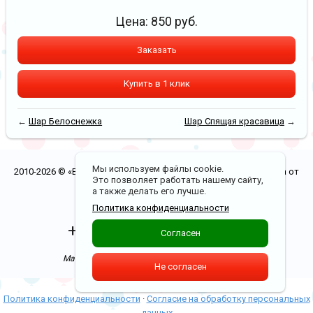
Цена:
850
руб.
Заказать
Купить в 1 клик
←
Шар Белоснежка
Шар Спящая красавица
→
Мы используем файлы cookie.
2010-2026 © «Воздушные шары в Рязани. Бесплатная доставка от
Это позволяет работать нашему сайту,
5000 р.»
а также делать его лучше.
Политика конфиденциальности
Политика конфиденциальности
+7(900)970-00-20
Согласен
Доставка по Рязани от 0 р.
Магазин в ТЦ "Полетаевский". 1 этаж бутик 8,9
Не согласен
Политика конфиденциальности
·
Согласие на обработку персональных
данных