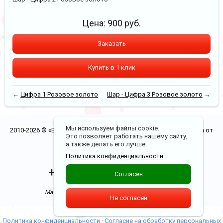
Цена:
900
руб.
Заказать
Купить в 1 клик
←
Цифра 1 Розовое золото
Шар - Цифра 3 Розовое золото
→
Мы используем файлы cookie.
2010-2026 © «Воздушные шары в Рязани. Бесплатная доставка от
Это позволяет работать нашему сайту,
5000 р.»
а также делать его лучше.
Политика конфиденциальности
Политика конфиденциальности
+7(900)970-00-20
Согласен
Доставка по Рязани от 0 р.
Магазин в ТЦ "Полетаевский". 1 этаж бутик 8,9
Не согласен
Политика конфиденциальности
·
Согласие на обработку персональных